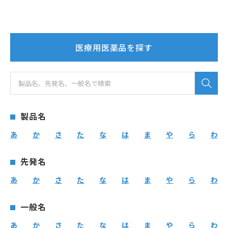
医療用医薬品を探す
製品名
あ
か
さ
た
な
は
ま
や
ら
わ
先発名
あ
か
さ
た
な
は
ま
や
ら
わ
一般名
あ
か
さ
た
な
は
ま
や
ら
わ