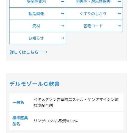
安全性資料
同等性・溶出試験等
製品画像
くすりのしおり
資材
各種コード
お知らせ
詳しくはこちら
デルモゾールＧ軟膏
ベタメタゾン吉草酸エステル・ゲンタマイシン硫
一般名
酸塩配合剤
標準医薬
リンデロン-VG軟膏0.12%
品名