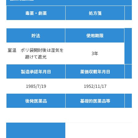
毒薬・劇薬
処方箋
貯法
使用期限
室温 ポリ袋開封後は湿気を
3年
避けて遮光
製造承認年月日
薬価収載年月日
1985/7/19
1952/11/17
後発医薬品
基礎的医薬品等