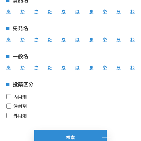
製品名
あ
か
さ
た
な
は
ま
や
ら
わ
先発名
あ
か
さ
た
な
は
ま
や
ら
わ
一般名
あ
か
さ
た
な
は
ま
や
ら
わ
投薬区分
内用剤
注射剤
外用剤